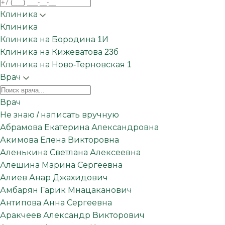
Клиника
Клиника
Клиника
Клиника на Бородина 1И
Клиника на Кижеватова 23б
Клиника на Ново-Терновская 1
Врач
Врач
Врач
Не знаю / написать вручную
Абрамова Екатерина Александровна
Акимова Елена Викторовна
Аленькина Светлана Алексеевна
Алешина Марина Сергеевна
Алиев Анар Джахидович
Амбарян Гарик Мнацаканович
Антипова Анна Сергеевна
Аракчеев Александр Викторович