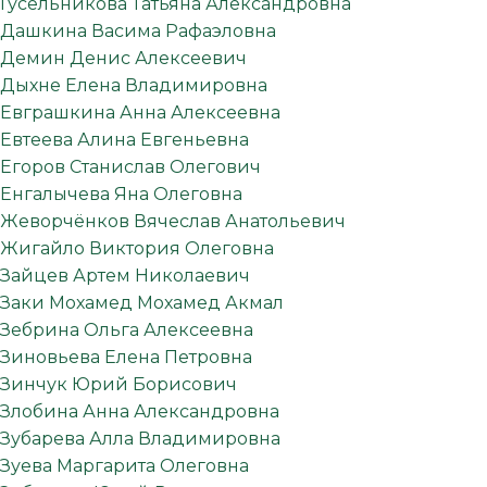
Гусельникова Татьяна Александровна
Дашкина Васима Рафаэловна
Демин Денис Алексеевич
Дыхне Елена Владимировна
Евграшкина Анна Алексеевна
Евтеева Алина Евгеньевна
Егоров Станислав Олегович
Енгалычева Яна Олеговна
Жеворчёнков Вячеслав Анатольевич
Жигайло Виктория Олеговна
Зайцев Артем Николаевич
Заки Мохамед Мохамед Акмал
Зебрина Ольга Алексеевна
Зиновьева Елена Петровна
Зинчук Юрий Борисович
Злобина Анна Александровна
Зубарева Алла Владимировна
Зуева Маргарита Олеговна