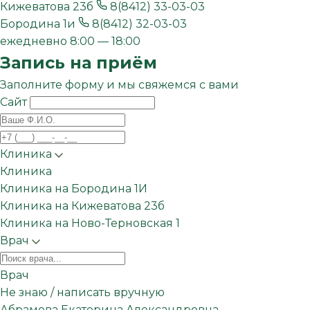
Кижеватова 23б
8(8412) 33-03-03
Бородина 1и
8(8412) 32-03-03
ежедневно 8:00 — 18:00
Запись на приём
Заполните форму и мы свяжемся с вами
Сайт
Клиника
Клиника
Клиника
Клиника на Бородина 1И
Клиника на Кижеватова 23б
Клиника на Ново-Терновская 1
Врач
Врач
Врач
Не знаю / написать вручную
Абрамова Екатерина Александровна