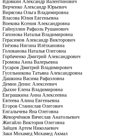
Вдовкин Александр Валентинович
Верченко Александр Юрьевич
Вирясова Ольга Владимировна
Власова Юлия Евгеньевна
Воекова Ксения Александровна
Гайнуллин Рафаэль Рушанович
Гапонова Наталья Владимировна
Герасимов Александр Викторович
Гиёзова Нигина Илёзхановна
Голованова Наталья Олеговна
Горбаченко Дмитрий Александрович
Громова Анна Валерьевна
Гусаров Дмитрий Владимирович
Гусельникова Татьяна Александровна
Дашкина Васима Рафаэловна
Демин Денис Алексеевич
Дыхне Елена Владимировна
Евграшкина Анна Алексеевна
Евтеева Алина Евгеньевна
Егоров Станислав Олегович
Енгалычева Яна Олеговна
Жеворчёнков Вячеслав Анатольевич
Жигайло Виктория Олеговна
Зайцев Артем Николаевич
Заки Мохамед Мохамед Акмал