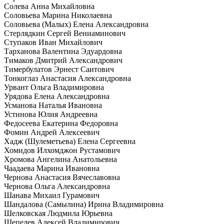
Солева Анна Михайловна
Соловьева Марина Николаевна
Соловьева (Малых) Елена Александровна
Стерлядкин Сергей Вениаминович
Ступаков Иван Михайлович
Тарханова Валентина Эдуардовна
Тимаков Дмитрий Александрович
Тимербулатов Эрнест Саитович
Тонкоглаз Анастасия Александровна
Урвант Ольга Владимировна
Урядова Елена Александровна
Усманова Наталья Ивановна
Устинова Юлия Андреевна
Федосеева Екатерина Федоровна
Фомин Андрей Алексеевич
Хадж (Шулеметьева) Елена Сергеевна
Хомидов Илхомджон Рустамович
Хромова Ангелина Анатольевна
Чаадаева Марина Ивановна
Чернова Анастасия Вячеславовна
Чернова Ольга Александровна
Шанава Михаил Гурамович
Шандалова (Самылина) Ирина Владимировна
Шелковская Людмила Юрьевна
Шепелев Алексей Владимирович