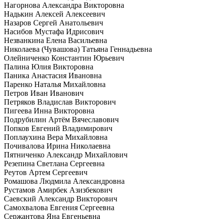
Нагорнова Александра Викторовна
Надькин Алексей Алексеевич
Назаров Сергей Анатольевич
Насибов Мустафа Идрисович
Незванкина Елена Васильевна
Николаева (Чувашова) Татьяна Геннадьевна
Олейниченко Константин Юрьевич
Палина Юлия Викторовна
Паника Анастасия Ивановна
Паренко Наталья Михайловна
Петров Иван Иванович
Петряков Владислав Викторович
Пигеева Инна Викторовна
Подрубилин Артём Вячеславович
Попков Евгений Владимирович
Поплаухина Вера Михайловна
Почивалова Ирина Николаевна
Пятниченко Александр Михайлович
Резепина Светлана Сергеевна
Реутов Артем Сергеевич
Ромашова Людмила Александровна
Рустамов Амирбек Азизбекович
Саевский Александр Викторович
Самохвалова Евгения Сергеевна
Сержантова Яна Евгеньевна