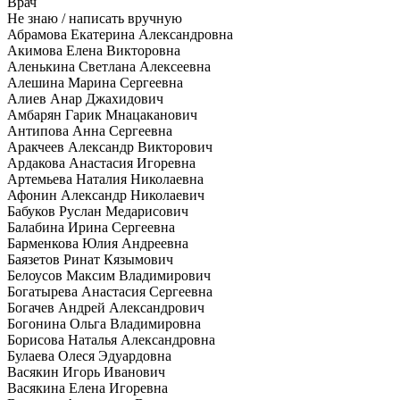
Врач
Не знаю / написать вручную
Абрамова Екатерина Александровна
Акимова Елена Викторовна
Аленькина Светлана Алексеевна
Алешина Марина Сергеевна
Алиев Анар Джахидович
Амбарян Гарик Мнацаканович
Антипова Анна Сергеевна
Аракчеев Александр Викторович
Ардакова Анастасия Игоревна
Артемьева Наталия Николаевна
Афонин Александр Николаевич
Бабуков Руслан Медарисович
Балабина Ирина Сергеевна
Барменкова Юлия Андреевна
Баязетов Ринат Кязымович
Белоусов Максим Владимирович
Богатырева Анастасия Сергеевна
Богачев Андрей Александрович
Богонина Ольга Владимировна
Борисова Наталья Александровна
Булаева Олеся Эдуардовна
Васякин Игорь Иванович
Васякина Елена Игоревна