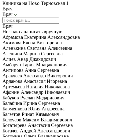
Клиника на Ново-Терновская 1
Врач
Врач
Врач
Не знаю / написать вручную
Абрамова Екатерина Александровна
Акимова Елена Викторовна
Аленькина Светлана Алексеевна
Алешина Марина Сергеевна
Алиев Анар Джахидович
Амбарян Гарик Мнацаканович
Антипова Анна Сергеевна
Аракчеев Александр Викторович
Ардакова Анастасия Игоревна
Артемьева Наталия Николаевна
Афонин Александр Николаевич
Бабуков Руслан Медарисович
Балабина Ирина Сергеевна
Барменкова Юлия Андреевна
Баязетов Ринат Кязымович
Белоусов Максим Владимирович
Богатырева Анастасия Сергеевна
Богачев Андрей Александрович
Богонина Ольга Владимировна