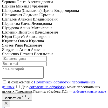
Чернова Ольга Александровна
Шанава Михаил Гурамович
Шандалова (Самылина) Ирина Владимировна
Шелковская Людмила Юрьевна
Шепелев Алексей Владимирович
Шершнева Елена Леонидовна
Шугурова Агния Михайловна
Шулепин Дмитрий Вячеславович
Юдин Сергей Александрович
Юдичева Ольга Юрьевна
Янгаев Риян Рафикович
Яндудина Анися Алиевна
Ярошенко Наталья Васильевна
Я ознакомлен с
Политикой обработки персональных
данных
Даю
согласие на обработку
моих персональных
данных
Применимая Политика обработки ПДн —
выберите клинику выше
Записаться
✓