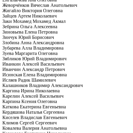
Жеворчёнков Вячеслав Анатольевич
Жигайло Виктория Олеговна
Зайцев Артем Николаевич
Заки Мохамед Мохамед Акмал
Зебрина Ольга Алексеевна
Зиновьева Елена Петровна
Зинчук Юрий Борисович
Злобина Анна Александровна
Зубарева Алла Владимировна
Зуева Маргарита Олеговна
Зябликов Юрий Владимирович
Иванкин Алексей Васильевич
Иванчин Александр Петрович
Исинская Елена Владимировна
Исляев Радик Шамилевич
Калашников Владимир Александрович
Каргина Ирина Николаевна
Карелин Алексей Васильевич
Карпина Ксения Олеговна
Каткова Екатерина Евгеньевна
Кердяшова Наталья Сергеевна
Киселев Владислав Евгеньевич
Климов Сергей Сергеевич
Ковалева Валерия Анатольевна