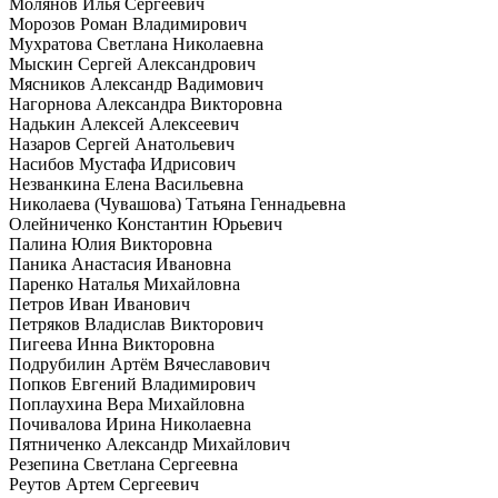
Молянов Илья Сергеевич
Морозов Роман Владимирович
Мухратова Светлана Николаевна
Мыскин Сергей Александрович
Мясников Александр Вадимович
Нагорнова Александра Викторовна
Надькин Алексей Алексеевич
Назаров Сергей Анатольевич
Насибов Мустафа Идрисович
Незванкина Елена Васильевна
Николаева (Чувашова) Татьяна Геннадьевна
Олейниченко Константин Юрьевич
Палина Юлия Викторовна
Паника Анастасия Ивановна
Паренко Наталья Михайловна
Петров Иван Иванович
Петряков Владислав Викторович
Пигеева Инна Викторовна
Подрубилин Артём Вячеславович
Попков Евгений Владимирович
Поплаухина Вера Михайловна
Почивалова Ирина Николаевна
Пятниченко Александр Михайлович
Резепина Светлана Сергеевна
Реутов Артем Сергеевич