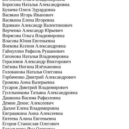
Борисова Наталья Александровна
Булаева Олеся Эдуардовна
Васякин Игорь Иванович
Васякина Елена Игоревна
Вдовкин Александр Валентинович
Верченко Александр Юрьевич
Вирясова Ольга Владимировна
Власова Юлия Евгеньевна
Воекова Ксения Александровна
Гайнуллин Рафаэль Рушанович
Гапонова Наталья Владимировна
Герасимов Александр Викторович
Гиёзова Нигина Илёзхановна
Голованова Наталья Олеговна
Горбаченко Дмитрий Александрович
Громова Анна Валерьевна
Гусаров Дмитрий Владимирович
Гусельникова Татьяна Александровна
Дашкина Васима Рафаэловна
Демин Денис Алексеевич
Дыхне Елена Владимировна
Евграшкина Анна Алексеевна
Евтеева Алина Евгеньевна
Егоров Станислав Олегович
Енгалычева Яна Олеговна