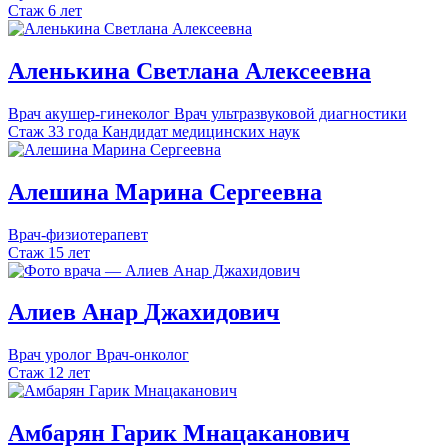
Стаж 6 лет
Аленькина
Светлана
Алексеевна
Врач акушер-гинеколог
Врач ультразвуковой диагностики
Стаж 33 года
Кандидат медицинских наук
Алешина
Марина
Сергеевна
Врач-физиотерапевт
Стаж 15 лет
Алиев
Анар
Джахидович
Врач уролог
Врач-онколог
Стаж 12 лет
Амбарян
Гарик
Мнацаканович