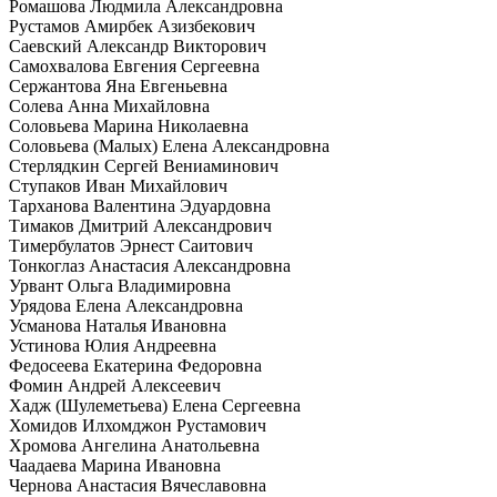
Ромашова Людмила Александровна
Рустамов Амирбек Азизбекович
Саевский Александр Викторович
Самохвалова Евгения Сергеевна
Сержантова Яна Евгеньевна
Солева Анна Михайловна
Соловьева Марина Николаевна
Соловьева (Малых) Елена Александровна
Стерлядкин Сергей Вениаминович
Ступаков Иван Михайлович
Тарханова Валентина Эдуардовна
Тимаков Дмитрий Александрович
Тимербулатов Эрнест Саитович
Тонкоглаз Анастасия Александровна
Урвант Ольга Владимировна
Урядова Елена Александровна
Усманова Наталья Ивановна
Устинова Юлия Андреевна
Федосеева Екатерина Федоровна
Фомин Андрей Алексеевич
Хадж (Шулеметьева) Елена Сергеевна
Хомидов Илхомджон Рустамович
Хромова Ангелина Анатольевна
Чаадаева Марина Ивановна
Чернова Анастасия Вячеславовна