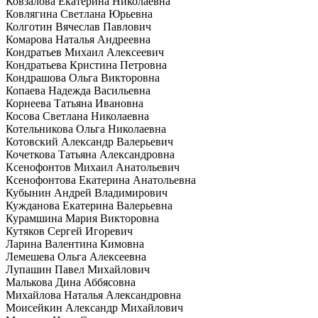
Ковзалова Екатерина Николаевна
Ковлягина Светлана Юрьевна
Колготин Вячеслав Павлович
Комарова Наталья Андреевна
Кондратьев Михаил Алексеевич
Кондратьева Кристина Петровна
Кондрашова Ольга Викторовна
Копаева Надежда Васильевна
Корнеева Татьяна Ивановна
Косова Светлана Николаевна
Котельникова Ольга Николаевна
Котовский Александр Валерьевич
Кочеткова Татьяна Александровна
Ксенофонтов Михаил Анатольевич
Ксенофонтова Екатерина Анатольевна
Кубынин Андрей Владимирович
Кужданова Екатерина Валерьевна
Курамшина Мария Викторовна
Кутяков Сергей Игоревич
Ларина Валентина Кимовна
Лемешева Ольга Алексеевна
Лупашин Павел Михайлович
Малькова Дина Аббясовна
Михайлова Наталья Александровна
Моисейкин Александр Михайлович