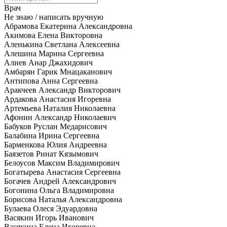
Врач
Не знаю / написать вручную
Абрамова Екатерина Александровна
Акимова Елена Викторовна
Аленькина Светлана Алексеевна
Алешина Марина Сергеевна
Алиев Анар Джахидович
Амбарян Гарик Мнацаканович
Антипова Анна Сергеевна
Аракчеев Александр Викторович
Ардакова Анастасия Игоревна
Артемьева Наталия Николаевна
Афонин Александр Николаевич
Бабуков Руслан Медарисович
Балабина Ирина Сергеевна
Барменкова Юлия Андреевна
Баязетов Ринат Кязымович
Белоусов Максим Владимирович
Богатырева Анастасия Сергеевна
Богачев Андрей Александрович
Богонина Ольга Владимировна
Борисова Наталья Александровна
Булаева Олеся Эдуардовна
Васякин Игорь Иванович
Васякина Елена Игоревна