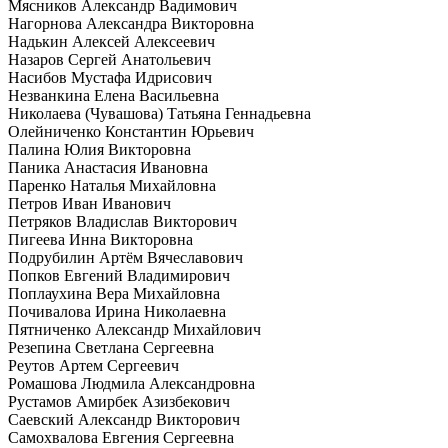
Мясников Александр Вадимович
Нагорнова Александра Викторовна
Надькин Алексей Алексеевич
Назаров Сергей Анатольевич
Насибов Мустафа Идрисович
Незванкина Елена Васильевна
Николаева (Чувашова) Татьяна Геннадьевна
Олейниченко Константин Юрьевич
Палина Юлия Викторовна
Паника Анастасия Ивановна
Паренко Наталья Михайловна
Петров Иван Иванович
Петряков Владислав Викторович
Пигеева Инна Викторовна
Подрубилин Артём Вячеславович
Попков Евгений Владимирович
Поплаухина Вера Михайловна
Почивалова Ирина Николаевна
Пятниченко Александр Михайлович
Резепина Светлана Сергеевна
Реутов Артем Сергеевич
Ромашова Людмила Александровна
Рустамов Амирбек Азизбекович
Саевский Александр Викторович
Самохвалова Евгения Сергеевна