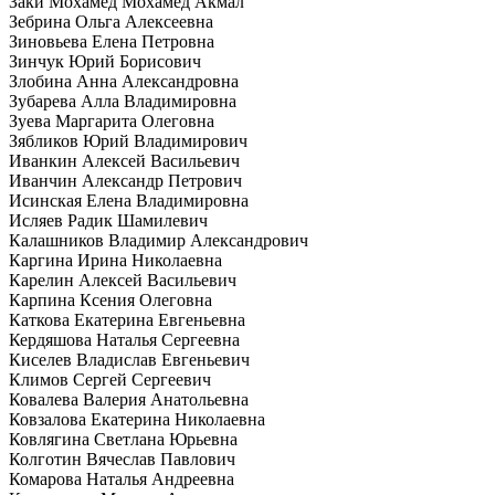
Заки Мохамед Мохамед Акмал
Зебрина Ольга Алексеевна
Зиновьева Елена Петровна
Зинчук Юрий Борисович
Злобина Анна Александровна
Зубарева Алла Владимировна
Зуева Маргарита Олеговна
Зябликов Юрий Владимирович
Иванкин Алексей Васильевич
Иванчин Александр Петрович
Исинская Елена Владимировна
Исляев Радик Шамилевич
Калашников Владимир Александрович
Каргина Ирина Николаевна
Карелин Алексей Васильевич
Карпина Ксения Олеговна
Каткова Екатерина Евгеньевна
Кердяшова Наталья Сергеевна
Киселев Владислав Евгеньевич
Климов Сергей Сергеевич
Ковалева Валерия Анатольевна
Ковзалова Екатерина Николаевна
Ковлягина Светлана Юрьевна
Колготин Вячеслав Павлович
Комарова Наталья Андреевна