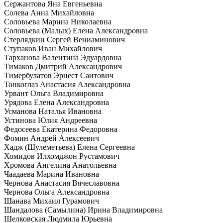
Сержантова Яна Евгеньевна
Солева Анна Михайловна
Соловьева Марина Николаевна
Соловьева (Малых) Елена Александровна
Стерлядкин Сергей Вениаминович
Ступаков Иван Михайлович
Тарханова Валентина Эдуардовна
Тимаков Дмитрий Александрович
Тимербулатов Эрнест Саитович
Тонкоглаз Анастасия Александровна
Урвант Ольга Владимировна
Урядова Елена Александровна
Усманова Наталья Ивановна
Устинова Юлия Андреевна
Федосеева Екатерина Федоровна
Фомин Андрей Алексеевич
Хадж (Шулеметьева) Елена Сергеевна
Хомидов Илхомджон Рустамович
Хромова Ангелина Анатольевна
Чаадаева Марина Ивановна
Чернова Анастасия Вячеславовна
Чернова Ольга Александровна
Шанава Михаил Гурамович
Шандалова (Самылина) Ирина Владимировна
Шелковская Людмила Юрьевна