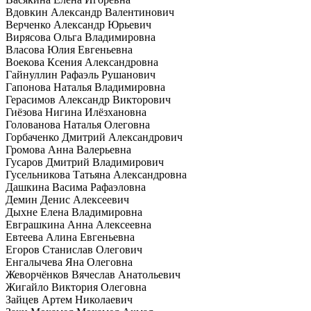
Вдовкин Александр Валентинович
Верченко Александр Юрьевич
Вирясова Ольга Владимировна
Власова Юлия Евгеньевна
Воекова Ксения Александровна
Гайнуллин Рафаэль Рушанович
Гапонова Наталья Владимировна
Герасимов Александр Викторович
Гиёзова Нигина Илёзхановна
Голованова Наталья Олеговна
Горбаченко Дмитрий Александрович
Громова Анна Валерьевна
Гусаров Дмитрий Владимирович
Гусельникова Татьяна Александровна
Дашкина Васима Рафаэловна
Демин Денис Алексеевич
Дыхне Елена Владимировна
Евграшкина Анна Алексеевна
Евтеева Алина Евгеньевна
Егоров Станислав Олегович
Енгалычева Яна Олеговна
Жеворчёнков Вячеслав Анатольевич
Жигайло Виктория Олеговна
Зайцев Артем Николаевич