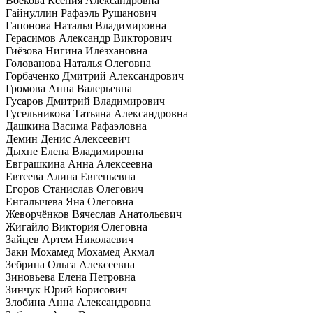
Воекова Ксения Александровна
Гайнуллин Рафаэль Рушанович
Гапонова Наталья Владимировна
Герасимов Александр Викторович
Гиёзова Нигина Илёзхановна
Голованова Наталья Олеговна
Горбаченко Дмитрий Александрович
Громова Анна Валерьевна
Гусаров Дмитрий Владимирович
Гусельникова Татьяна Александровна
Дашкина Васима Рафаэловна
Демин Денис Алексеевич
Дыхне Елена Владимировна
Евграшкина Анна Алексеевна
Евтеева Алина Евгеньевна
Егоров Станислав Олегович
Енгалычева Яна Олеговна
Жеворчёнков Вячеслав Анатольевич
Жигайло Виктория Олеговна
Зайцев Артем Николаевич
Заки Мохамед Мохамед Акмал
Зебрина Ольга Алексеевна
Зиновьева Елена Петровна
Зинчук Юрий Борисович
Злобина Анна Александровна