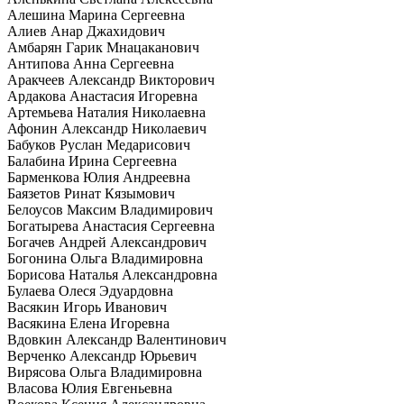
Алешина Марина Сергеевна
Алиев Анар Джахидович
Амбарян Гарик Мнацаканович
Антипова Анна Сергеевна
Аракчеев Александр Викторович
Ардакова Анастасия Игоревна
Артемьева Наталия Николаевна
Афонин Александр Николаевич
Бабуков Руслан Медарисович
Балабина Ирина Сергеевна
Барменкова Юлия Андреевна
Баязетов Ринат Кязымович
Белоусов Максим Владимирович
Богатырева Анастасия Сергеевна
Богачев Андрей Александрович
Богонина Ольга Владимировна
Борисова Наталья Александровна
Булаева Олеся Эдуардовна
Васякин Игорь Иванович
Васякина Елена Игоревна
Вдовкин Александр Валентинович
Верченко Александр Юрьевич
Вирясова Ольга Владимировна
Власова Юлия Евгеньевна