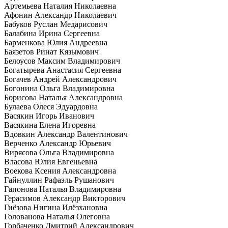
Артемьева Наталия Николаевна
Афонин Александр Николаевич
Бабуков Руслан Медарисович
Балабина Ирина Сергеевна
Барменкова Юлия Андреевна
Баязетов Ринат Кязымович
Белоусов Максим Владимирович
Богатырева Анастасия Сергеевна
Богачев Андрей Александрович
Богонина Ольга Владимировна
Борисова Наталья Александровна
Булаева Олеся Эдуардовна
Васякин Игорь Иванович
Васякина Елена Игоревна
Вдовкин Александр Валентинович
Верченко Александр Юрьевич
Вирясова Ольга Владимировна
Власова Юлия Евгеньевна
Воекова Ксения Александровна
Гайнуллин Рафаэль Рушанович
Гапонова Наталья Владимировна
Герасимов Александр Викторович
Гиёзова Нигина Илёзхановна
Голованова Наталья Олеговна
Горбаченко Дмитрий Александрович