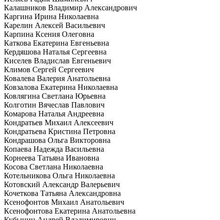
Калашников Владимир Александрович
Каргина Ирина Николаевна
Карелин Алексей Васильевич
Карпина Ксения Олеговна
Каткова Екатерина Евгеньевна
Кердяшова Наталья Сергеевна
Киселев Владислав Евгеньевич
Климов Сергей Сергеевич
Ковалева Валерия Анатольевна
Ковзалова Екатерина Николаевна
Ковлягина Светлана Юрьевна
Колготин Вячеслав Павлович
Комарова Наталья Андреевна
Кондратьев Михаил Алексеевич
Кондратьева Кристина Петровна
Кондрашова Ольга Викторовна
Копаева Надежда Васильевна
Корнеева Татьяна Ивановна
Косова Светлана Николаевна
Котельникова Ольга Николаевна
Котовский Александр Валерьевич
Кочеткова Татьяна Александровна
Ксенофонтов Михаил Анатольевич
Ксенофонтова Екатерина Анатольевна
Кубынин Андрей Владимирович