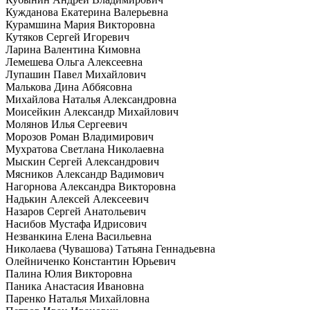
Кужданова Екатерина Валерьевна
Курамшина Мария Викторовна
Кутяков Сергей Игоревич
Ларина Валентина Кимовна
Лемешева Ольга Алексеевна
Лупашин Павел Михайлович
Малькова Дина Аббясовна
Михайлова Наталья Александровна
Моисейкин Александр Михайлович
Молянов Илья Сергеевич
Морозов Роман Владимирович
Мухратова Светлана Николаевна
Мыскин Сергей Александрович
Мясников Александр Вадимович
Нагорнова Александра Викторовна
Надькин Алексей Алексеевич
Назаров Сергей Анатольевич
Насибов Мустафа Идрисович
Незванкина Елена Васильевна
Николаева (Чувашова) Татьяна Геннадьевна
Олейниченко Константин Юрьевич
Палина Юлия Викторовна
Паника Анастасия Ивановна
Паренко Наталья Михайловна