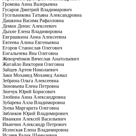
Громова Анна Валерьевна
Гусаров Дмитрий Владимирович
Гусельникова Татьяна Александровна
Дашкина Васима Рафаэловна
Демин Денис Алексеевич
Дыхне Елена Владимировна
Евграшкина Анна Алексеевна
Евтеева Алина Евгеньевна
Егоров Станислав Олегович
Енгалычева Яна Олеговна
Жеворчёнков Вячеслав Анатольевич
Жигайло Виктория Олеговна
Зайцев Артем Николаевич
Заки Мохамед Мохамед Акмал
Зебрина Ольга Алексеевна
Зиновьева Елена Петровна
Зинчук Юрий Борисович
Злобина Анна Александровна
Зубарева Алла Владимировна
Зуева Маргарита Олеговна
Зябликов Юрий Владимирович
Иванкин Алексей Васильевич
Иванчин Александр Петрович
Исинская Елена Владимировна
Исляев Радик Шамилевич