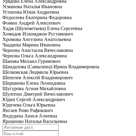
Урядова Елена Александровна
Усманова Наталья Ивановна
Устинова Юлия Андреевна
Федосеева Екатерина Федоровна
Фомин Андрей Алексеевич
Хадж (Шулеметьева) Елена Сергеевна
Хомидов Илхомджон Рустамович
Хромова Ангелина Анатольевна
Чаадаева Марина Ивановна
Чернова Анастасия Вячеславовна
Чернова Ольга Александровна
Шанава Михаил Гурамович
Шандалова (Самылина) Ирина Владимировна
Шелковская Людмила Юрьевна
Шепелев Алексей Владимирович
Шершнева Елена Леонидовна
Шугурова Агния Михайловна
Шулепин Дмитрий Вячеславович
Юдин Сергей Александрович
Юдичева Ольга Юрьевна
Янгаев Риян Рафикович
Яндудина Анися Алиевна
Ярошенко Наталья Васильевна