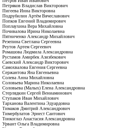
Петров Иван Иванович
Петряков Владислав Викторович
Пигеева Инна Викторовна
Подрубилин Артём Вячеславович
Попков Евгений Владимирович
Поплаухина Вера Михайловна
Почивалова Ирина Николаевна
Пятниченко Александр Михайлович
Резепина Светлана Сергеевна
Реутов Артем Сергеевич
Ромашова Людмила Александровна
Рустамов Амирбек Азизбекович
Саевский Александр Викторович
Самохвалова Евгения Сергеевна
Сержантова Яна Евгеньевна
Солева Анна Михайловна
Соловьева Марина Николаевна
Соловьева (Малых) Елена Александровна
Стерлядкин Сергей Вениаминович
Ступаков Иван Михайлович
Тарханова Валентина Эдуардовна
Тимаков Дмитрий Александрович
Тимербулатов Эрнест Саитович
Тонкоглаз Анастасия Александровна
Урвант Ольга Владимировна