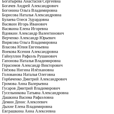
Богатырева Анастасия Сергеевна
Богачев Андрей Александрович
Богонина Ольга Владимировна
Борисова Наталья Александровна
Булаева Олеся Эдуардовна
Васякин Игорь Иванович
Васякина Елена Игоревна
Вдовкин Александр Валентинович
Верченко Александр Юрьевич
Вирясова Ольга Владимировна
Власова Юлия Евгеньевна
Воекова Ксения Александровна
Гайнуллин Рафаэль Рушанович
Гапонова Наталья Владимировна
Герасимов Александр Викторович
Гиёзова Нигина Илёзхановна
Голованова Наталья Олеговна
Горбаченко Дмитрий Александрович
Громова Анна Валерьевна
Гусаров Дмитрий Владимирович
Гусельникова Татьяна Александровна
Дашкина Васима Рафаэловна
Демин Денис Алексеевич
Дыхне Елена Владимировна
Евграшкина Анна Алексеевна