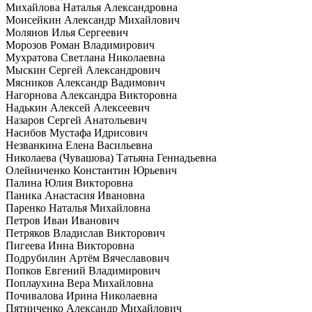
Михайлова Наталья Александровна
Моисейкин Александр Михайлович
Молянов Илья Сергеевич
Морозов Роман Владимирович
Мухратова Светлана Николаевна
Мыскин Сергей Александрович
Мясников Александр Вадимович
Нагорнова Александра Викторовна
Надькин Алексей Алексеевич
Назаров Сергей Анатольевич
Насибов Мустафа Идрисович
Незванкина Елена Васильевна
Николаева (Чувашова) Татьяна Геннадьевна
Олейниченко Константин Юрьевич
Палина Юлия Викторовна
Паника Анастасия Ивановна
Паренко Наталья Михайловна
Петров Иван Иванович
Петряков Владислав Викторович
Пигеева Инна Викторовна
Подрубилин Артём Вячеславович
Попков Евгений Владимирович
Поплаухина Вера Михайловна
Почивалова Ирина Николаевна
Пятниченко Александр Михайлович