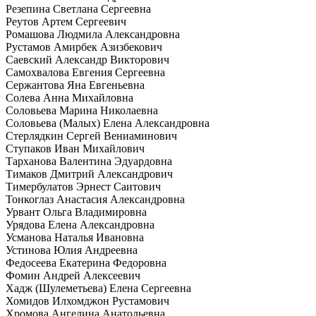
Резепина Светлана Сергеевна
Реутов Артем Сергеевич
Ромашова Людмила Александровна
Рустамов Амирбек Азизбекович
Саевский Александр Викторович
Самохвалова Евгения Сергеевна
Сержантова Яна Евгеньевна
Солева Анна Михайловна
Соловьева Марина Николаевна
Соловьева (Малых) Елена Александровна
Стерлядкин Сергей Вениаминович
Ступаков Иван Михайлович
Тарханова Валентина Эдуардовна
Тимаков Дмитрий Александрович
Тимербулатов Эрнест Саитович
Тонкоглаз Анастасия Александровна
Урвант Ольга Владимировна
Урядова Елена Александровна
Усманова Наталья Ивановна
Устинова Юлия Андреевна
Федосеева Екатерина Федоровна
Фомин Андрей Алексеевич
Хадж (Шулеметьева) Елена Сергеевна
Хомидов Илхомджон Рустамович
Хромова Ангелина Анатольевна