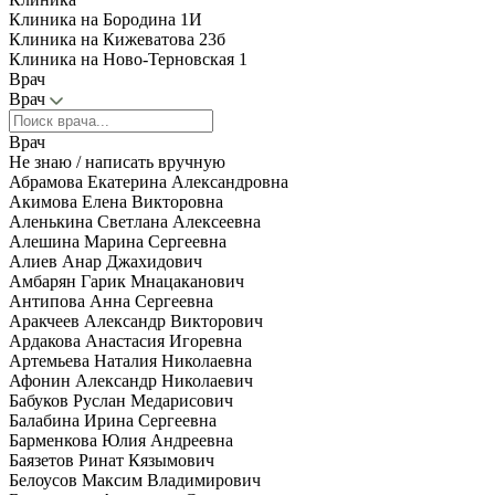
Клиника на Бородина 1И
Клиника на Кижеватова 23б
Клиника на Ново-Терновская 1
Врач
Врач
Врач
Не знаю / написать вручную
Абрамова Екатерина Александровна
Акимова Елена Викторовна
Аленькина Светлана Алексеевна
Алешина Марина Сергеевна
Алиев Анар Джахидович
Амбарян Гарик Мнацаканович
Антипова Анна Сергеевна
Аракчеев Александр Викторович
Ардакова Анастасия Игоревна
Артемьева Наталия Николаевна
Афонин Александр Николаевич
Бабуков Руслан Медарисович
Балабина Ирина Сергеевна
Барменкова Юлия Андреевна
Баязетов Ринат Кязымович
Белоусов Максим Владимирович