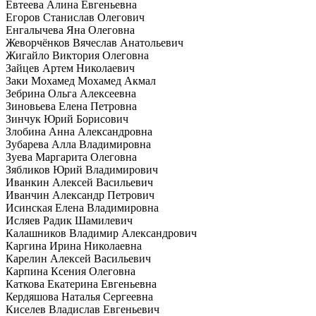
Евтеева Алина Евгеньевна
Егоров Станислав Олегович
Енгалычева Яна Олеговна
Жеворчёнков Вячеслав Анатольевич
Жигайло Виктория Олеговна
Зайцев Артем Николаевич
Заки Мохамед Мохамед Акмал
Зебрина Ольга Алексеевна
Зиновьева Елена Петровна
Зинчук Юрий Борисович
Злобина Анна Александровна
Зубарева Алла Владимировна
Зуева Маргарита Олеговна
Зябликов Юрий Владимирович
Иванкин Алексей Васильевич
Иванчин Александр Петрович
Исинская Елена Владимировна
Исляев Радик Шамилевич
Калашников Владимир Александрович
Каргина Ирина Николаевна
Карелин Алексей Васильевич
Карпина Ксения Олеговна
Каткова Екатерина Евгеньевна
Кердяшова Наталья Сергеевна
Киселев Владислав Евгеньевич